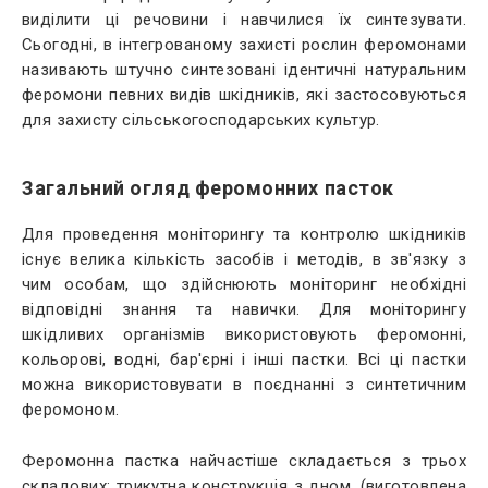
виділити ці речовини і навчилися їх синтезувати.
Сьогодні, в інтегрованому захисті рослин феромонами
називають штучно синтезовані ідентичні натуральним
феромони певних видів шкідників, які застосовуються
для захисту сільськогосподарських культур.
Загальний огляд феромонних пасток
Для проведення моніторингу та контролю шкідників
існує велика кількість засобів і методів, в зв'язку з
чим особам, що здійснюють моніторинг необхідні
відповідні знання та навички. Для моніторингу
шкідливих організмів використовують феромонні,
кольорові, водні, бар'єрні і інші пастки. Всі ці пастки
можна використовувати в поєднанні з синтетичним
феромоном.
Феромонна пастка найчастіше складається з трьох
складових: трикутна конструкція з дном, (виготовлена