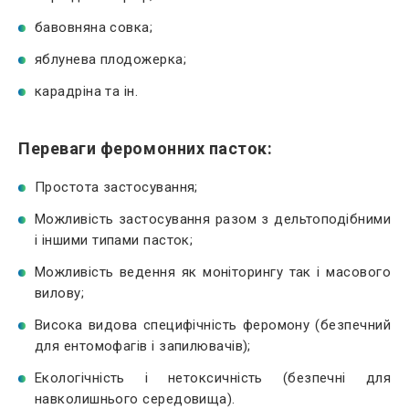
бавовняна совка;
яблунева плодожерка;
карадріна та ін.
Переваги феромонних пасток:
Простота застосування;
Можливість застосування разом з дельтоподібними
і іншими типами пасток;
Можливість ведення як моніторингу так і масового
вилову;
Висока видова специфічність феромону (безпечний
для ентомофагів і запилювачів);
Екологічність і нетоксичність (безпечні для
навколишнього середовища).