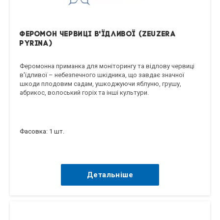
Феромон червиці в'їдливої (Zeuzera
pyrina)
Феромонна приманка для моніторингу та відлову червиці
в'їдливої ​​– небезпечного шкідника, що завдає значної
шкоди плодовим садам, ушкоджуючи яблуню, грушу,
абрикос, волоський горіх та інші культури.
Фасовка: 1 шт.
Детальніше