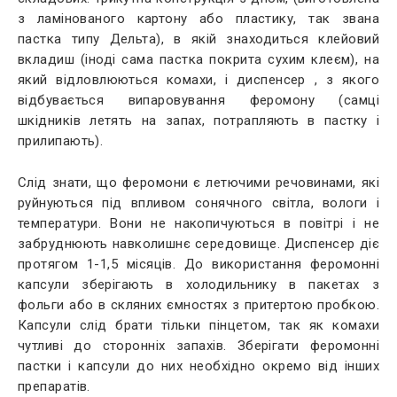
​​з ламінованого картону або пластику, так звана
пастка типу Дельта), в якій знаходиться клейовий
вкладиш (іноді сама пастка покрита сухим клеєм), на
який відловлюються комахи, і диспенсер , з якого
відбувається випаровування феромону (самці
шкідників летять на запах, потрапляють в пастку і
прилипають).
Слід знати, що феромони є летючими речовинами, які
руйнуються під впливом сонячного світла, вологи і
температури. Вони не накопичуються в повітрі і не
забруднюють навколишнє середовище. Диспенсер діє
протягом 1-1,5 місяців. До використання феромонні
капсули зберігають в холодильнику в пакетах з
фольги або в скляних ємностях з притертою пробкою.
Капсули слід брати тільки пінцетом, так як комахи
чутливі до сторонніх запахів. Зберігати феромонні
пастки і капсули до них необхідно окремо від інших
препаратів.