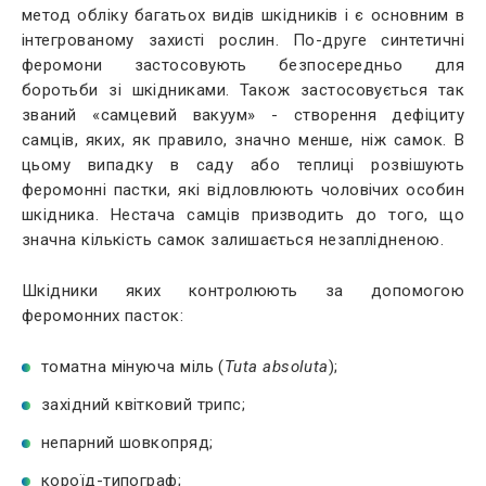
метод обліку багатьох видів шкідників і є основним в
інтегрованому захисті рослин. По-друге синтетичні
феромони застосовують безпосередньо для
боротьби зі шкідниками. Також застосовується так
званий «самцевий вакуум» - створення дефіциту
самців, яких, як правило, значно менше, ніж самок. В
цьому випадку в саду або теплиці розвішують
феромонні пастки, які відловлюють чоловічих особин
шкідника. Нестача самців призводить до того, що
значна кількість самок залишається незаплідненою.
Шкідники яких контролюють за допомогою
феромонних пасток:
томатна мінуюча міль (
Tuta absoluta
);
західний квітковий трипс;
непарний шовкопряд;
короїд-типограф;