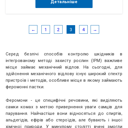
Детальніше
←
1
2
3
4
→
Серед безлічі способів контролю шкідників в
інтегрованому методі захисту рослин (IPM) важливе
місце займає механічний відлов. На сьогодні, для
здійснення механічного відлову існує широкий спектр
пристроїв і методів, особливе місце в якому займають
феромонні пастки.
Феромони - це специфічні речовини, які виділяють
самки комах з метою привернення уваги самців для
парування. Найчастіше вони відносяться до спиртів,
альдегідів, ефірів або стероїдів, але бувають і іншої
хімічної природи. У минулому столітті вчені змогли