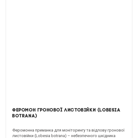
Феромон гронової листовійки (Lobesia
botrana)
Феромонна приманка для моніторингу та відлову гронової
листовійки (Lobesia botrana) – небезпечного шкідника