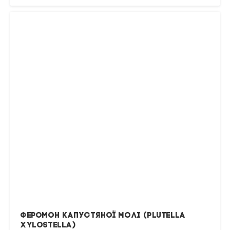
Феромон капустяної молі (Plutella
xylostella)