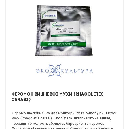
Феромон вишневої мухи (Rhagoletis
cerasi)
Феромонна приманка для моніторингу та вилову вишневої
мухи (Rhagoletis cerasi) – поліфага шкідливого на вишні,
черешні, жимолості, абрикосі, барбарисі та черемсі.
Пошкоджені личинками вишневої мухи плоди втрачають