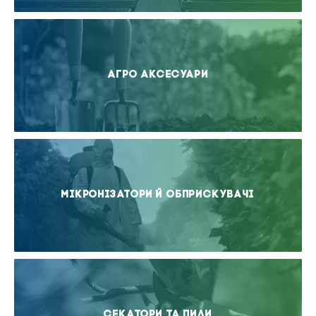
Агро аксесуари
Мікронізатори й обприскувачі
Секатори та пили