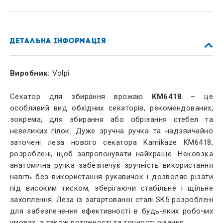
ДЕТАЛЬНА ІНФОРМАЦІЯ
Виробник:
Volpi
Секатор для збирання врожаю
KM6418
– це
особливий вид обхідних секаторів, рекомендованих,
зокрема, для збирання або обрізання стебел та
невеликих гілок. Дуже зручна ручка та надзвичайно
заточені леза нового секатора Kamikaze KM6418,
розроблені, щоб запропонувати найкраще. Нековзка
анатомічна ручка забезпечує зручність використання
навіть без використання рукавичок і дозволяє різати
під високим тиском, зберігаючи стабільне і щільне
захоплення. Леза із загартованої сталі SK5 розроблені
для забезпечення ефективності в будь-яких робочих
умовах, а також потужності та точності різання.