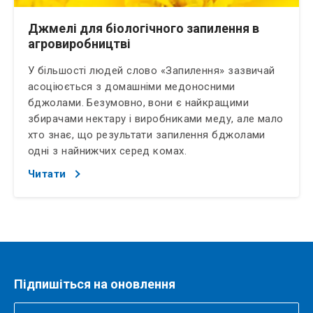
НАВІЩО ПОТРІБНІ ДЕЛЬТОВИДНІ ПАШКИ? ЯК
ВСТАНОВИТИ ДЕЛЬТОПОДІБНУ ПАСТКУ?
Джмелі для біологічного запилення в
агровиробництві
У більшості людей слово «Запилення» зазвичай
асоціюється з домашніми медоносними
бджолами. Безумовно, вони є найкращими
збирачами нектару і виробниками меду, але мало
хто знає, що результати запилення бджолами
одні з найнижчих серед комах.
Читати
Підпишіться на оновлення